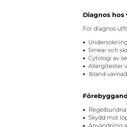
Diagnos hos 
För diagnos utfö
Undersökning
Smear och skra
Cytologi av s
Allergitester 
Ibland vävnad
Förebyggan
Regelbundna v
Skydd mot lop
Användning a