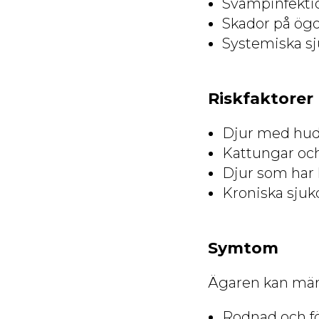
Svampinfekti
Skador på ögo
Systemiska s
Riskfaktorer
Djur med hud
Kattungar oc
Djur som har 
Kroniska sjuk
Symtom
Ägaren kan märk
Rodnad och f