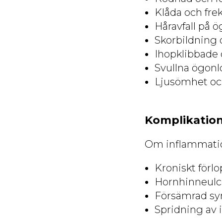
Klåda och fr
Håravfall på 
Skorbildning 
Ihopklibbade 
Svullna ögonlo
Ljusömhet och
Komplikatio
Om inflammation
Kroniskt för
Hornhinneulce
Försämrad sy
Spridning av 