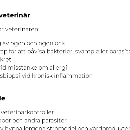
veterinär
r veterinären:
 av ögon och ögonlock
p för att påvisa bakterier, svamp eller parasit
ekret
vid misstanke om allergi
sbiopsi vid kronisk inflammation
de
eterinärkontroller
por och andra parasiter
v hypoallergena strömedel och vårdprodukte