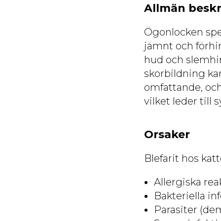
Allmän beskr
Ögonlocken spela
jämnt och förhi
hud och slemhin
skorbildning ka
omfattande, och
vilket leder till
Orsaker
Blefarit hos katt
Allergiska rea
Bakteriella i
Parasiter (de