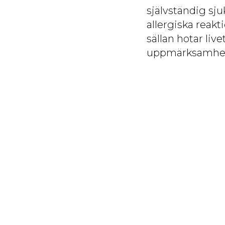
självständig sj
allergiska reak
sällan hotar liv
uppmärksamhet 