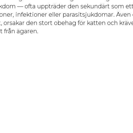
ukdom — ofta uppträder den sekundärt som et
tioner, infektioner eller parasitsjukdomar. Äv
et, orsakar den stort obehag för katten och kräv
från ägaren.