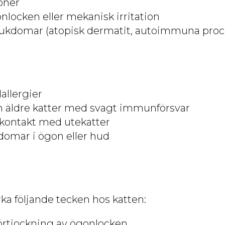
oner
nlocken eller mekanisk irritation
jukdomar (atopisk dermatit, autoimmuna proc
allergier
h äldre katter med svagt immunförsvar
kontakt med utekatter
domar i ögon eller hud
a följande tecken hos katten:
örtjockning av ögonlocken