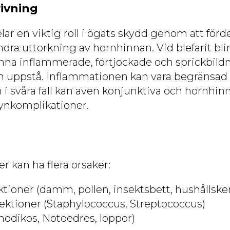
ivning
r en viktig roll i ögats skydd genom att förde
ndra uttorkning av hornhinnan. Vid blefarit bl
na inflammerade, förtjockade och sprickbild
n uppstå. Inflammationen kan vara begränsad 
 i svåra fall kan även konjunktiva och hornhin
 synkomplikationer.
er kan ha flera orsaker:
ktioner (damm, pollen, insektsbett, hushållske
nfektioner (Staphylococcus, Streptococcus)
modikos, Notoedres, loppor)