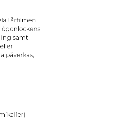
la tårfilmen
ir ögonlockens
ning samt
eller
na påverkas,
mikalier)