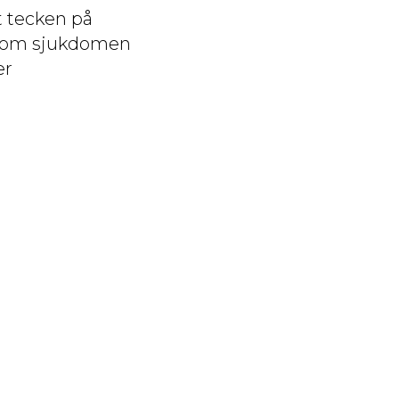
t tecken på
en om sjukdomen
er