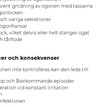
ekvent gnidning av ögonen med tassarna
ögonlocken
och variga sekretioner
ögonfransar
ck, vilket delvis eller helt stänger ögat
 tårflöde
ner och konsekvenser
en inte kontrolleras kan den leda till:
lopp och återkommande episoder
ration vid konstant irritation
n
infektionen