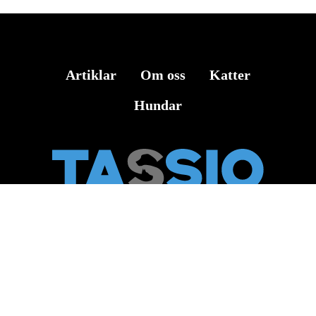
Artiklar
Om oss
Katter
Hundar
Veterinärinformation i Sverige och världen – Expertstöd om djurhälsa
och behandling i Sverige (Stockholm, Göteborg, Malmö, Uppsala,
Västerås, Örebro, Linköping, Helsingborg, Jönköping) samt
internationellt.
Kontakta oss på
it.r2.kz@gmail.com