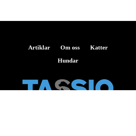
Artiklar
Om oss
Katter
Hundar
Veterinärinformation i Sverige och världen – Expertstöd om djurhälsa
och behandling i Sverige (Stockholm, Göteborg, Malmö, Uppsala,
Västerås, Örebro, Linköping, Helsingborg, Jönköping) samt
internationellt.
Kontakta oss på
it.r2.kz@gmail.com