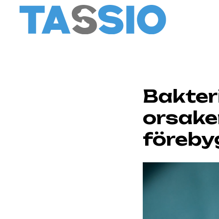
Bakteri
orsake
föreb