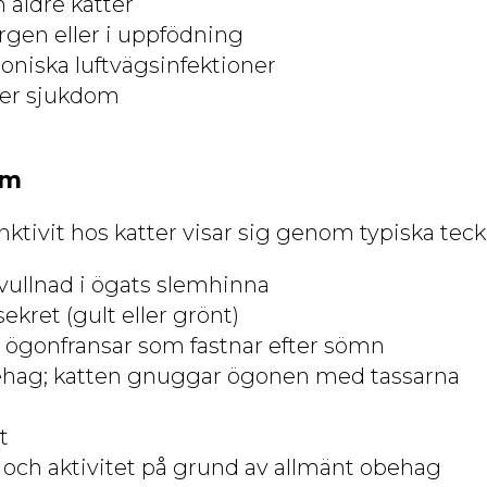
 äldre katter
rgen eller i uppfödning
oniska luftvägsinfektioner
ter sjukdom
om
nktivit hos katter visar sig genom typiska teck
ullnad i ögats slemhinna
sekret (gult eller grönt)
ögonfransar som fastnar efter sömn
ehag; katten gnuggar ögonen med tassarna
t
 och aktivitet på grund av allmänt obehag