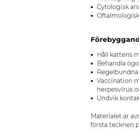
Cytologisk ana
Oftalmologisk
Förebyggan
Håll kattens 
Behandla ögone
Regelbundna f
Vaccination m
herpesvirus oc
Undvik kontak
Materialet är av
första tecknen p