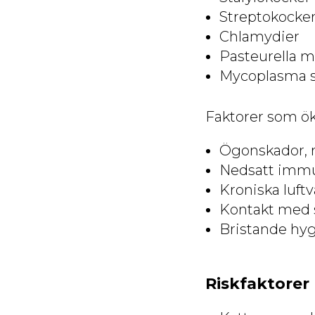
Streptokocke
Chlamydier
Pasteurella m
Mycoplasma s
Faktorer som ök
Ögonskador, 
Nedsatt immu
Kroniska luft
Kontakt med 
Bristande hyg
Riskfaktorer