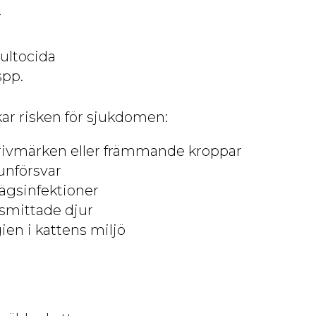
r
ultocida
pp.
ar risken för sjukdomen:
rivmärken eller främmande kroppar
nförsvar
vägsinfektioner
smittade djur
ien i kattens miljö