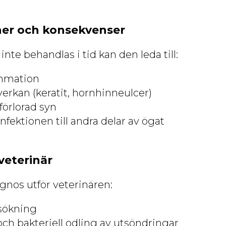
ner och konsekvenser
te behandlas i tid kan den leda till:
ammation
rkan (keratit, hornhinneulcer)
förlorad syn
nfektionen till andra delar av ögat
veterinär
iagnos utför veterinären:
sökning
ch bakteriell odling av utsöndringar