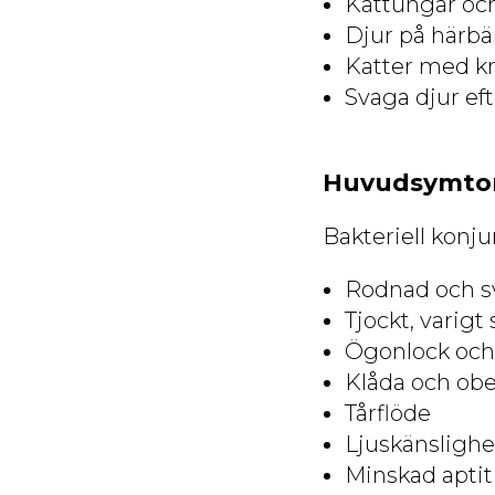
Kattungar och
Djur på härbä
Katter med kr
Svaga djur ef
Huvudsymt
Bakteriell konju
Rodnad och sv
Tjockt, varigt 
Ögonlock och 
Klåda och ob
Tårflöde
Ljuskänslighe
Minskad aptit