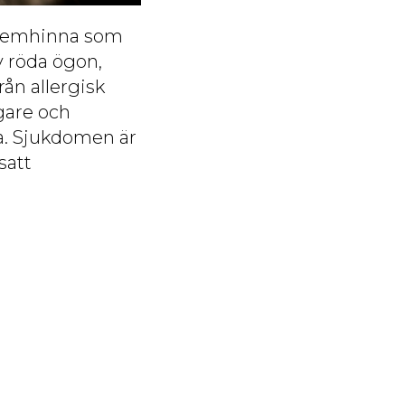
 slemhinna som
v röda ögon,
rån allergisk
igare och
na. Sjukdomen är
satt