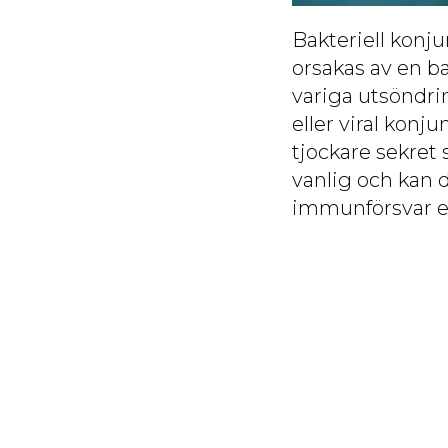
Bakteriell konj
orsakas av en b
variga utsöndrin
eller viral konju
tjockare sekret
vanlig och kan d
immunförsvar ell