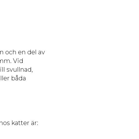
n och en del av
amm. Vid
ll svullnad,
ller båda
os katter är: