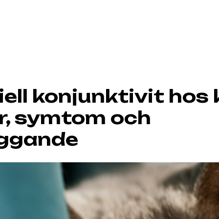
ell konjunktivit hos 
r, symtom och
yggande