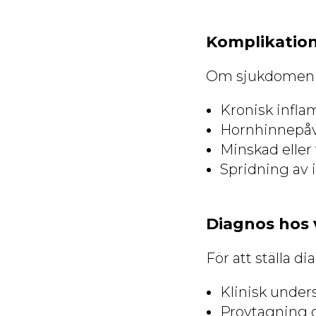
Komplikatio
Om sjukdomen in
Kronisk infl
Hornhinnepåve
Minskad eller 
Spridning av i
Diagnos hos 
För att ställa d
Klinisk under
Provtagning o