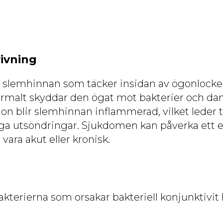
ivning
 slemhinnan som täcker insidan av ögonlocke
rmalt skyddar den ögat mot bakterier och d
tion blir slemhinnan inflammerad, vilket leder ti
ga utsöndringar. Sjukdomen kan påverka ett e
ara akut eller kronisk.
kterierna som orsakar bakteriell konjunktivit h