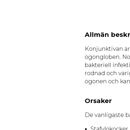
Allmän beskr
Konjunktivan är
ögongloben. No
bakteriell infek
rodnad och vari
ögonen och kan v
Orsaker
De vanligaste ba
Stafylokocker