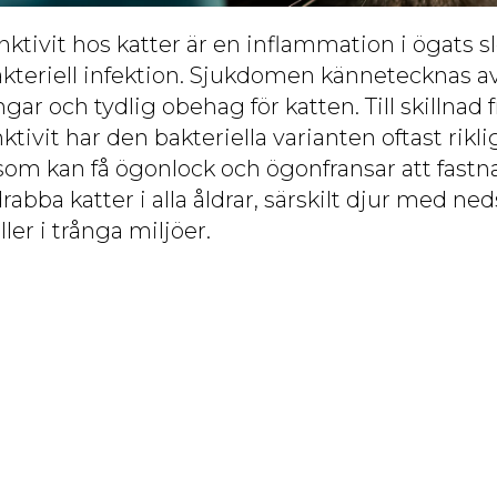
unktivit hos katter är en inflammation i ögats
akteriell infektion. Sjukdomen kännetecknas a
gar och tydlig obehag för katten. Till skillnad f
nktivit har den bakteriella varianten oftast rikl
 som kan få ögonlock och ögonfransar att fast
rabba katter i alla åldrar, särskilt djur med ned
er i trånga miljöer.