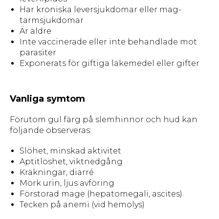
Har kroniska leversjukdomar eller mag-
tarmsjukdomar
Är äldre
Inte vaccinerade eller inte behandlade mot
parasiter
Exponerats för giftiga läkemedel eller gifter
Vanliga symtom
Förutom gul färg på slemhinnor och hud kan
följande observeras:
Slöhet, minskad aktivitet
Aptitlöshet, viktnedgång
Kräkningar, diarré
Mörk urin, ljus avföring
Förstorad mage (hepatomegali, ascites)
Tecken på anemi (vid hemolys)