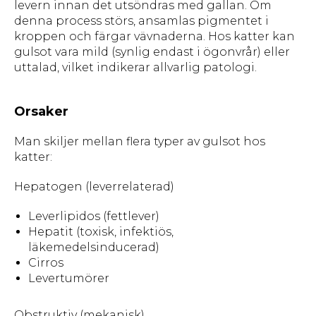
levern innan det utsöndras med gallan. Om
denna process störs, ansamlas pigmentet i
kroppen och färgar vävnaderna. Hos katter kan
gulsot vara mild (synlig endast i ögonvrår) eller
uttalad, vilket indikerar allvarlig patologi.
Orsaker
Man skiljer mellan flera typer av gulsot hos
katter:
Hepatogen (leverrelaterad)
Leverlipidos (fettlever)
Hepatit (toxisk, infektiös,
läkemedelsinducerad)
Cirros
Levertumörer
Obstruktiv (mekanisk)