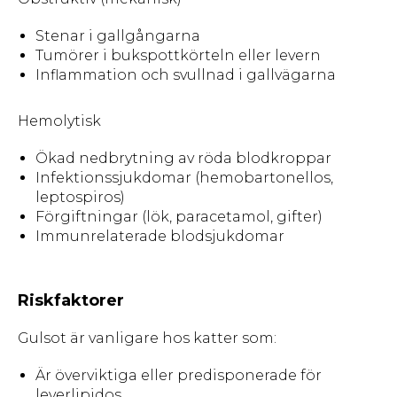
Stenar i gallgångarna
Tumörer i bukspottkörteln eller levern
Inflammation och svullnad i gallvägarna
Hemolytisk
Ökad nedbrytning av röda blodkroppar
Infektionssjukdomar (hemobartonellos,
leptospiros)
Förgiftningar (lök, paracetamol, gifter)
Immunrelaterade blodsjukdomar
Riskfaktorer
Gulsot är vanligare hos katter som:
Är överviktiga eller predisponerade för
leverlipidos