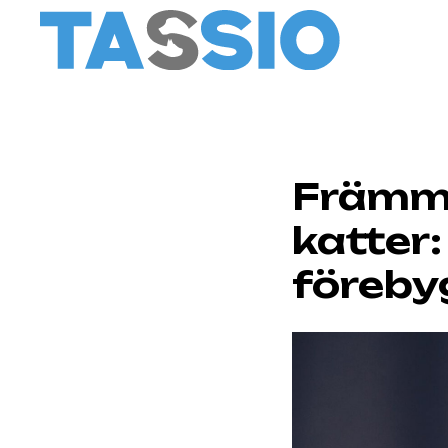
Främma
katter
föreb