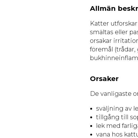
Allmän beskr
Katter utforska
smältas eller p
orsakar irritati
föremål (trådar,
bukhinneinflam
Orsaker
De vanligaste o
sväljning av l
tillgång till s
lek med farlig
vana hos katt