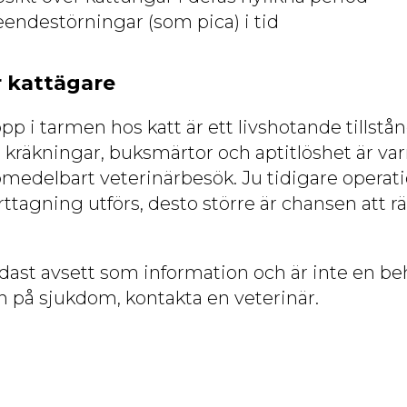
endestörningar (som pica) i tid
r kattägare
 i tarmen hos katt är ett livshotande tillstå
kräkningar, buksmärtor och aptitlöshet är va
omedelbart veterinärbesök. Ju tidigare operati
tagning utförs, desto större är chansen att rä
ndast avsett som information och är inte en b
n på sjukdom, kontakta en veterinär.