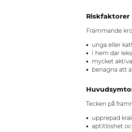
Riskfaktorer
Främmande krop
unga eller ka
i hem där lek
mycket aktiva
benägna att ät
Huvudsymt
Tecken på främm
upprepad kräk
aptitlöshet oc