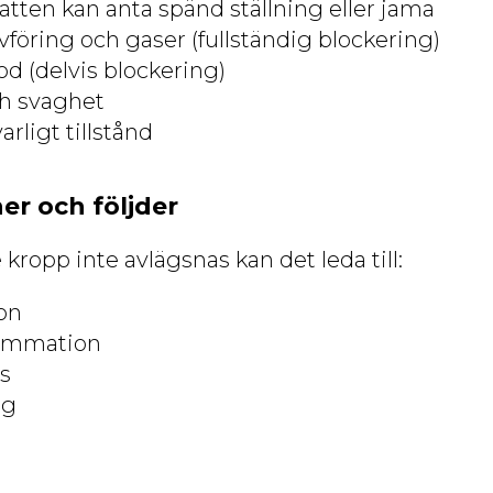
atten kan anta spänd ställning eller jama
vföring och gaser (fullständig blockering)
od (delvis blockering)
ch svaghet
varligt tillstånd
er och följder
opp inte avlägsnas kan det leda till:
on
lammation
s
ng