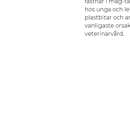
fastnar i mag-t
hos unga och lek
plastbitar och 
vanligaste orsak
veterinärvård.