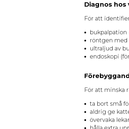
Diagnos hos 
För att identif
bukpalpation
röntgen med k
ultraljud av b
endoskopi (fö
Förebyggan
För att minska 
ta bort små f
aldrig ge katt
övervaka lekar
hålla extra up