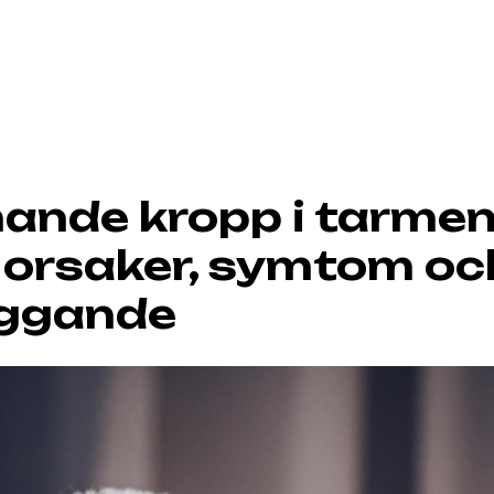
nde kropp i tarmen
: orsaker, symtom oc
yggande