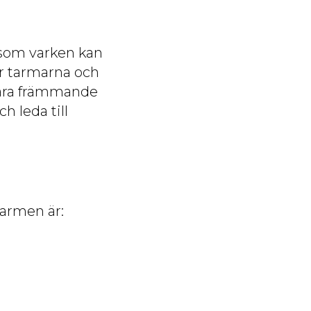
 som varken kan
er tarmarna och
injära främmande
h leda till
tarmen är: