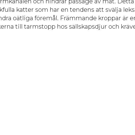
armkanalen och hindrar passage av mat. Detta
fulla katter som har en tendens att svälja leksa
andra oätliga föremål. Främmande kroppar är e
erna till tarmstopp hos sällskapsdjur och kräv