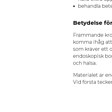
behandla bete
Betydelse fö
Främmande kropp
komma ihåg att 
som kräver ett 
endoskopisk bort
och hälsa.
Materialet är e
Vid första tecke