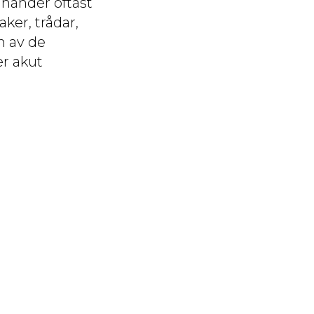
 händer oftast
ker, trådar,
n av de
er akut