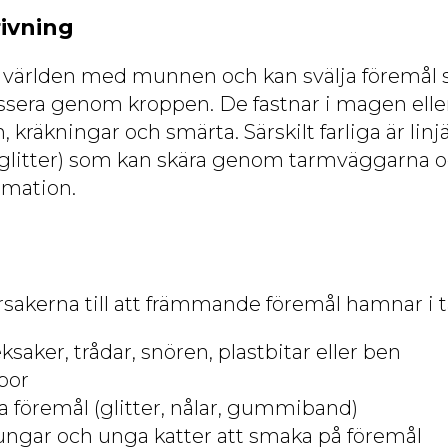
ivning
r världen med munnen och kan svälja föremål
assera genom kroppen. De fastnar i magen ell
on, kräkningar och smärta. Särskilt farliga är l
 glitter) som kan skära genom tarmväggarna oc
mation.
rsakerna till att främmande föremål hamnar i 
eksaker, trådar, snören, plastbitar eller ben
opor
a föremål (glitter, nålar, gummiband)
ungar och unga katter att smaka på föremål