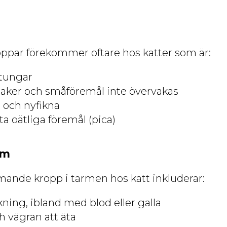
par förekommer oftare hos katter som är:
ttungar
saker och småföremål inte övervakas
 och nyfikna
a oätliga föremål (pica)
om
ande kropp i tarmen hos katt inkluderar:
ning, ibland med blod eller galla
h vägran att äta