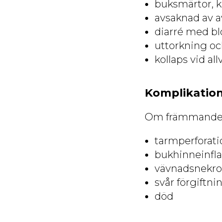
buksmärtor, k
avsaknad av a
diarré med bl
uttorkning o
kollaps vid all
Komplikation
Om främmande kr
tarmperforati
bukhinneinf
vävnadsnekro
svår förgiftni
död