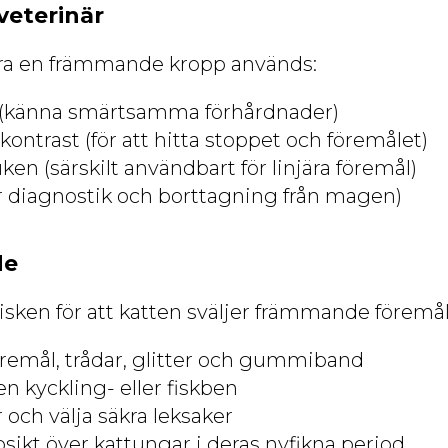
veterinär
iera en främmande kropp används:
 (känna smärtsamma förhårdnader)
ontrast (för att hitta stoppet och föremålet)
uken (särskilt användbart för linjära föremål)
r diagnostik och borttagning från magen)
de
risken för att katten sväljer främmande föremå
öremål, trådar, glitter och gummiband
en kyckling- eller fiskben
 och välja säkra leksaker
psikt över kattungar i deras nyfikna period