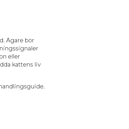
nd. Ägare bör
rningssignaler
on eller
dda kattens liv
ehandlingsguide.