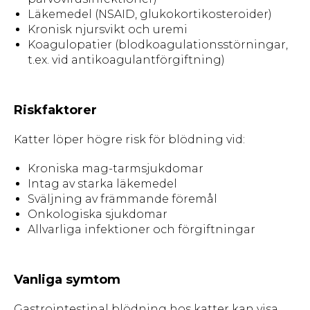
Läkemedel (NSAID, glukokortikosteroider)
Kronisk njursvikt och uremi
Koagulopatier (blodkoagulationsstörningar,
t.ex. vid antikoagulantförgiftning)
Riskfaktorer
Katter löper högre risk för blödning vid:
Kroniska mag-tarmsjukdomar
Intag av starka läkemedel
Sväljning av främmande föremål
Onkologiska sjukdomar
Allvarliga infektioner och förgiftningar
Vanliga symtom
Gastrointestinal blödning hos katter kan visa