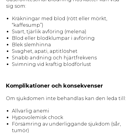
sig som:
Kräkningar med blod (rött eller mörkt,
“kaffesump”)
Svart, tjärlik avföring (melena)
Blod eller blodklumpar i avföring
Blek slemhinna
Svaghet, apati, aptitlöshet
Snabb andning och hjärtfrekvens
Svimning vid kraftig blodförlust
Komplikationer och konsekvenser
Om sjukdomen inte behandlas kan den leda till:
Allvarlig anemi
Hypovolemisk chock
Försämring av underliggande sjukdom (sår,
tumör)