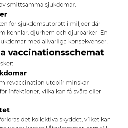
ott av smittsamma sjukdomar.
er
en för sjukdomsutbrott i miljöer där
om kennlar, djurhem och djurparker. En
 sjukdomar med allvarliga konsekvenser.
lja vaccinationsschemat
isker:
jukdomar
Om revaccination uteblir minskar
r infektioner, vilka kan få svåra eller
tet
rloras det kollektiva skyddet, vilket kan