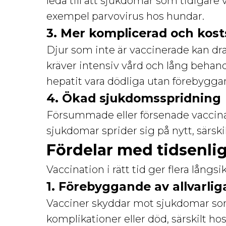
leda till att sjukdomar som tidigare 
exempel parvovirus hos hundar.
3. Mer komplicerad och kos
Djur som inte är vaccinerade kan dr
kräver intensiv vård och lång behandl
hepatit vara dödliga utan förebygga
4. Ökad sjukdomsspridning
Försummade eller försenade vaccinati
sjukdomar sprider sig på nytt, särsk
Fördelar med tidsenli
Vaccination i rätt tid ger flera långsi
1. Förebyggande av allvarli
Vacciner skyddar mot sjukdomar som 
komplikationer eller död, särskilt hos