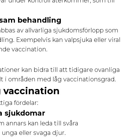
var under kontroll återkommer, som till
tsam behandling
abbas av allvarliga sjukdomsförlopp som
ing. Exempelvis kan valpsjuka eller viral
nde vaccination.
oner kan bidra till att tidigare ovanliga
ilt i områden med låg vaccinationsgrad.
g vaccination
ktiga fördelar:
ga sjukdomar
annars kan leda till svåra
 unga eller svaga djur.