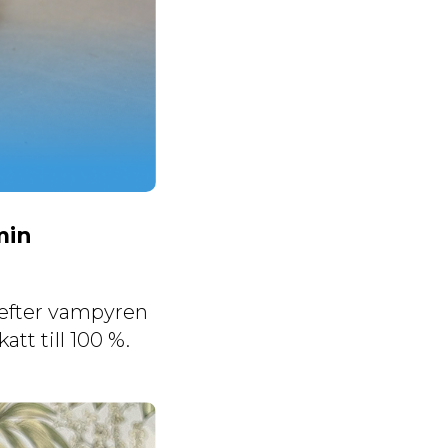
min
n efter vampyren
tt till 100 %.