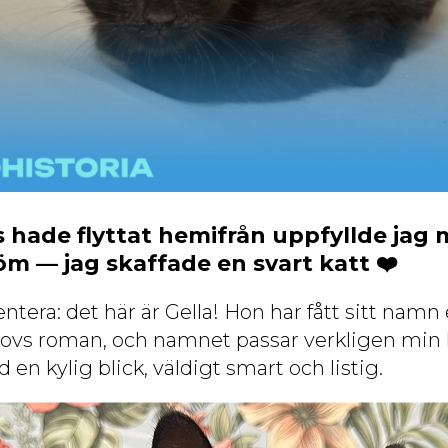
s hade flyttat hemifrån uppfyllde jag 
 — jag skaffade en svart katt ❤️
entera: det här är Gella! Hon har fått sitt nam
kovs roman, och namnet passar verkligen min ka
n kylig blick, väldigt smart och listig.