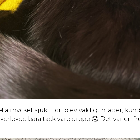
lla mycket sjuk. Hon blev väldigt mager, kunde
verlevde bara tack vare dropp 😱 Det var en f