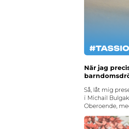
När jag preci
barndomsdröm
Så, låt mig pres
i Michail Bulga
Oberoende, med e