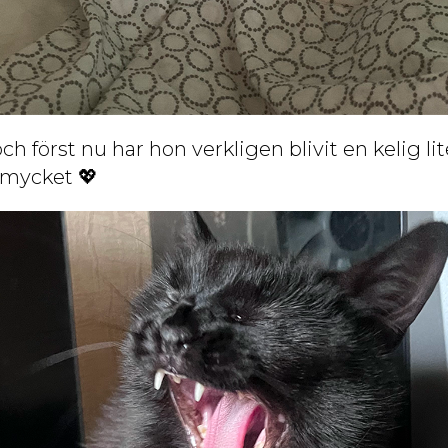
och först nu har hon verkligen blivit en kelig li
 mycket 💖