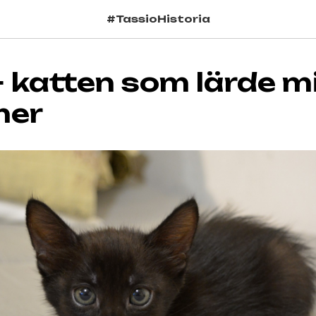
#TassioHistoria
— katten som lärde m
mer