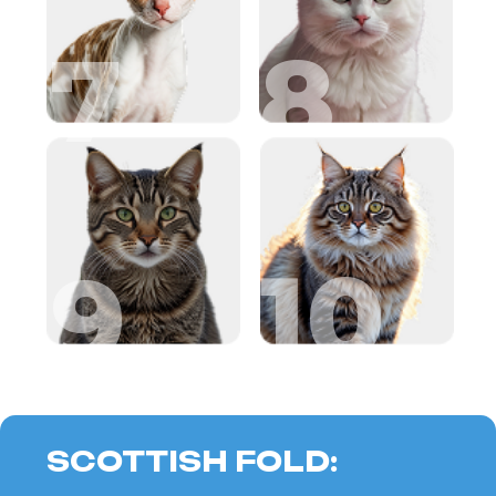
Dessa katter har en lekfull och social
natur, vilket passar perfekt med
Tvillingarnas behov av livlig dialog
och variation i relationer.
Skottarna tar lätt kontakt och
upprätthåller ett aktivt umgänge,
vilket skapar en unik dynamik som
stimulerar både mental aktivitet och
kreativitet.
Fördelar för Gemini:
Lekfull och vänlig karaktär
Förmågan att upprätthålla levande
kommunikation
Det stimulerar intellektuell aktivitet
MAINE COON:
ENERGI OCH