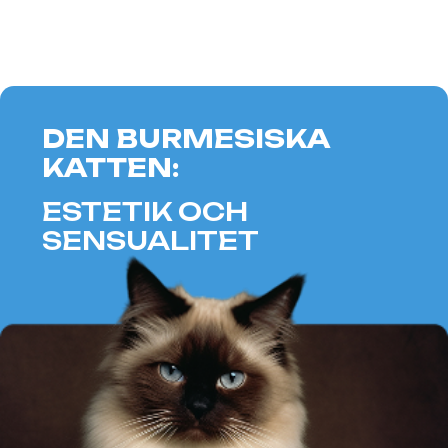
Inspirerar till nya ideer.
DEN KANADENSISKA
SFINXEN:
ENERGI OCH
KONSTNÄRSKAP