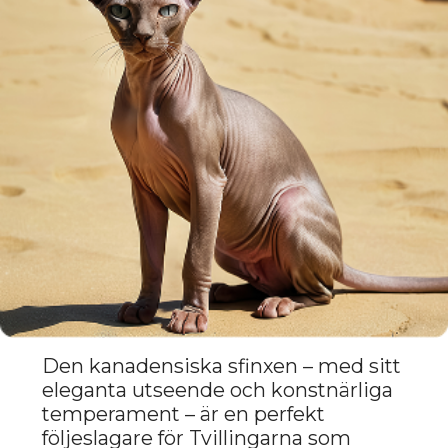
Peterbalden reagerar snabbt på
förändringar i omgivningen och
upprätthåller ett intresse för social
kontakt, vilket gör den till en idealisk
följeslagare för dem som värdesätter
okonventionellt tänkande och
kreativitet.
Fördelar för Gemini:
Raffinerat och uttrycksfullt
utseende
Intellektuell flexibilitet och
kreativitet
Det stimulerar intresse och
kreativitet
MUNCHKIN KATTEN:
ENERGI
OCH LEKFULLHET