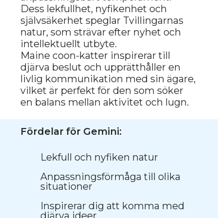
Estetisk skönhet och nåd
Lätt att ta kontakt
Främja harmoniska relationer
DON SPHINX:
ORIGINALITET OCH
INSPIRATION