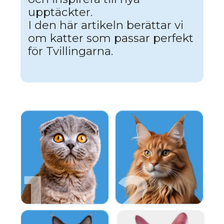
5
6
7
8
10
9
SCOTTISH FOLD: