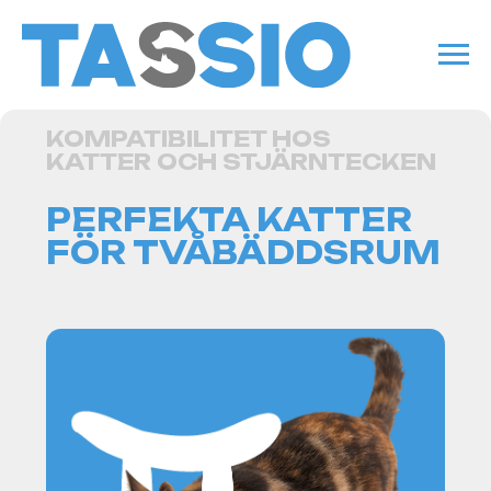
KOMPATIBILITET HOS
KATTER OCH STJÄRNTECKEN
PERFEKTA KATTER
FÖR TVÅBÄDDSRUM