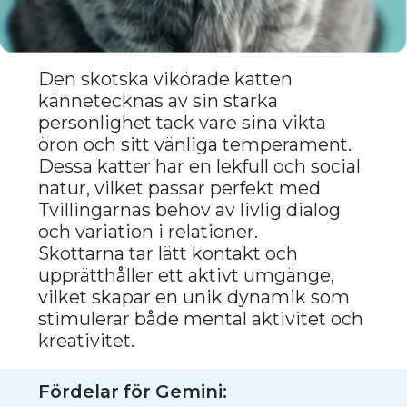
intellektuellt utbyte.
Maine coon-katter inspirerar till
djärva beslut och upprätthåller en
livlig kommunikation med sin ägare,
vilket är perfekt för den som söker
en balans mellan aktivitet och lugn.
Fördelar för Gemini:
Lekfull och nyfiken natur
Anpassningsförmåga till olika
situationer
Inspirerar dig att komma med
djärva ideer