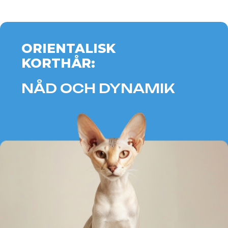
Trots sin lilla storlek visar munchkin-
katter en imponerande energi och
social förmåga, och upprätthåller ett
konstant utbyte av idéer och känslor.
Fördelar för Gemini:
Miniatyrstorlek och hög energi
Lekfull och sällskaplig karaktär
Det stimulerar aktivitet och
kreativitet
PIXYBOB:
DJÄRVHET
OCH MILDHET