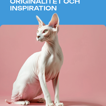
Orientalisk korthårskatt är känd för
sin slanka kropp och energiska natur.
Denna ras anpassar sig lätt till
förändringar, älskar sällskap och
aktiva lekar – något som passar
perfekt för Tvillingarna, som
uppskattar variation och intellektuell
stimulans.
Dess snabba reaktion på yttre
stimuli och ständiga strävan efter
nyhet skapar en dynamisk
kommunikation som främjar utbyte
av idéer och känslor.
Fördelar för Gemini:
Energi och anpassningsförmåga
Intellektuell stimulans och nyhet
Livlig och dynamisk
kommunikation