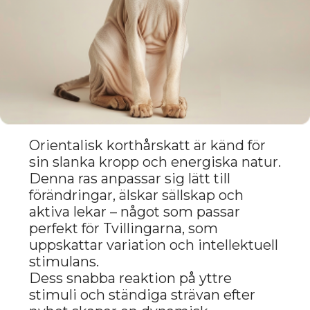
Pixiebob är en ras som kombinerar
djärvhet och mjukhet, vilket tilltalar
Tvillingarna med sin starka energi.
Dessa katter har en självständig och
modig karaktär, men är samtidigt
kärleksfulla och vänliga.
Deras uttrycksfulla utseende och
dynamiska beteende stimulerar
intellektet och skapar en atmosfär av
ständig idéutbyte, vilket främjar
utvecklingen av kreativt tänkande.