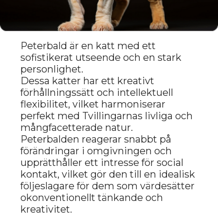
TVÅBÄDDSRUM —
De uppskattar intellektuell mångfald,
emotionell dynamik och nyhet i
relationer. Katterna som beskrivs i
denna artikel passar perfekt med
dessa egenskaper, och erbjuder sina
ägare inte bara sällskap utan också
en stimulans för ständig utveckling.
Oavsett om du söker en energisk
följeslagare för socialt umgänge eller
en intellektuell partner för
inspiration, kommer du garanterat
att hitta den perfekta katten bland
dessa raser.