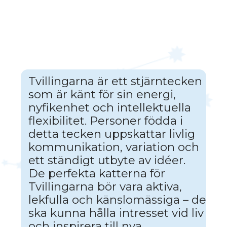
för Tvillingarna.
1
2
3
4