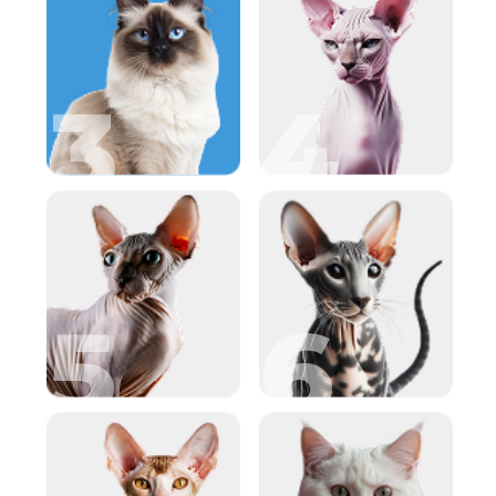
LEKFULLHET OCH
VÄNLIGHET
Den skotska vikörade katten
kännetecknas av sin starka
personlighet tack vare sina vikta
öron och sitt vänliga temperament.