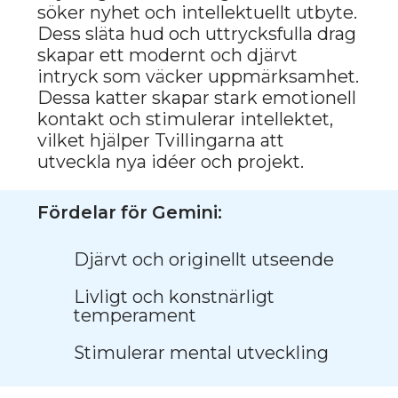
Munchkin är en liten katt som
utstrålar livlighet, lekfullhet och
oförutsägbarhet.
Dessa katter kännetecknas av sin
energi och nyfikenhet, vilket passar
perfekt för Tvillingarna som
uppskattar aktivitet och variation i
livet.