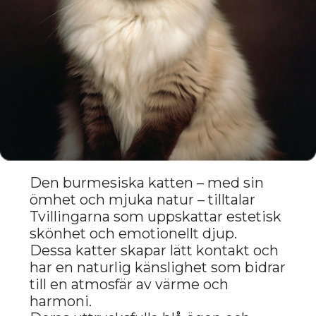
Den kanadensiska sfinxen – med sitt
eleganta utseende och konstnärliga
temperament – är en perfekt
följeslagare för Tvillingarna som
söker nyhet och intellektuellt utbyte.
Dess släta hud och uttrycksfulla drag
skapar ett modernt och djärvt
intryck som väcker uppmärksamhet.
Dessa katter skapar stark emotionell
kontakt och stimulerar intellektet,
vilket hjälper Tvillingarna att
utveckla nya idéer och projekt.
Fördelar för Gemini:
Djärvt och originellt utseende
Livligt och konstnärligt
temperament
Stimulerar mental utveckling