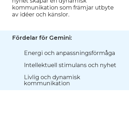
Fördelar för Gemini:
Ljus personlighet och djärvhet
Tillgiven och sällskaplig
Stimulerar kreativt tänkande
NORSK SKOG:
STYRKA OCH
SJÄLVSTÄNDIGHET