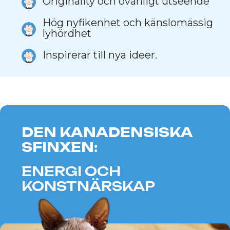
Peterbald är en katt med ett
sofistikerat utseende och en stark
personlighet.
Dessa katter har ett kreativt
förhållningssätt och intellektuell
flexibilitet, vilket harmoniserar
perfekt med Tvillingarnas livliga och
mångfacetterade natur.