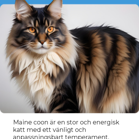
Den burmesiska katten – med sin
ömhet och mjuka natur – tilltalar
Tvillingarna som uppskattar estetisk
skönhet och emotionellt djup.
Dessa katter skapar lätt kontakt och
har en naturlig känslighet som bidrar
till en atmosfär av värme och
harmoni.
Deras uttrycksfulla blå ögon och
graciösa gång inspirerar till
kreativitet och främjar ständig
utveckling.
Fördelar för Gemini: