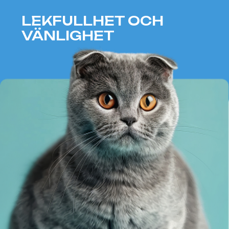
GOODWILL
Maine coon är en stor och energisk
katt med ett vänligt och
anpassningsbart temperament.
Dess lekfullhet, nyfikenhet och
självsäkerhet speglar Tvillingarnas
natur, som strävar efter nyhet och