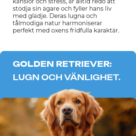
Franska bulldoggar är små, men
mycket karismatiska hundar som
passar perfekt för oxar som älskar
komfort och lugn. Dessa hundar
kräver inte överdriven aktivitet och
älskar att tillbringa tid hemma,
mysigt placerade vid sin ägare.
Franska bulldoggar binder sig starkt
till sina ägare, vilket gör dem till
utmärkta följeslagare för personer
som värdesätter lojalitet och
tillgivenhet i sina relationer.