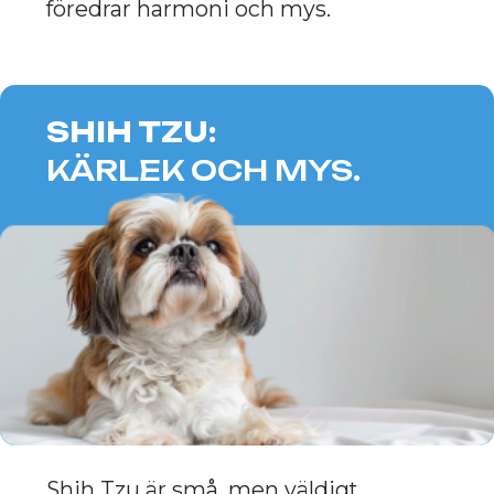
mot sina ägare och är alltid redo att
ge sin kärlek. Dessa hundar passar
utmärkt för oxar som värdesätter sitt
personliga utrymme, men också vill
ha en trogen och pålitlig följeslagare
vid sin sida. Chow Chow kommer att
ge stabilitet och komfort i oxens liv
och skapa en atmosfär av förtroende
och harmoni.
NEWFOUNDLAND:
VÄNLIGHET OCH
OMSORG.