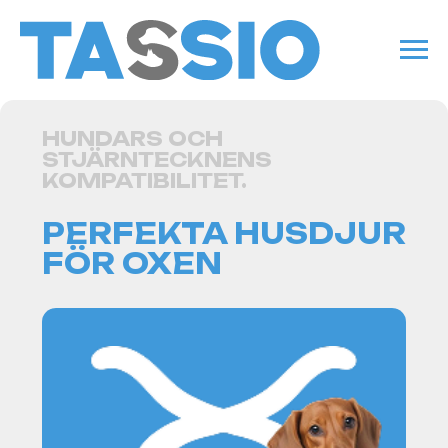
HUNDARS OCH
STJÄRNTECKNENS
KOMPATIBILITET.
PERFEKTA HUSDJUR
FÖR OXEN