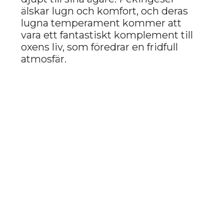
Engelsk bulldogg är en hund som
passar perfekt in i oxens liv, som
älskar stabilitet och mys. Dessa
hundar är långsamma, balanserade
och mycket lojala mot sina ägare.
Engelsk bulldogg kräver inte mycket
aktivitet, utan föredrar lugna
promenader och att tillbringa tid
tillsammans med sin ägare. För oxen,
som söker harmoni och fred,
kommer den engelska bulldoggen
att vara en trogen följeslagare i livet.