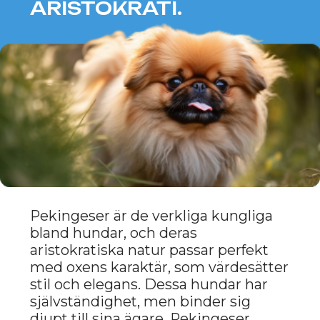
Tibetansk mastiff är en ras som
kombinerar styrka och lugn. Dessa
hundar är självständiga, men
samtidigt lojala mot sina ägare.
Tibetanska mastiffer passar utmärkt
för oxar som värdesätter styrka,
uthållighet och lojalitet. Deras lugna
och balanserade natur gör dem till
pålitliga beskyddare och trogna
vänner för dem som söker harmoni
och stabilitet.
ENGELSK BULLDOGG:
LUGN OCH STABILITET.