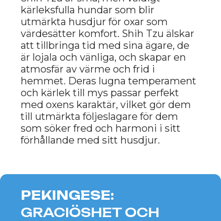
Newfoundlands är stora, men otroligt
vänliga och kärleksfulla hundar. Trots
sina stora storlekar har de ett mjukt
och balanserat temperament.
Newfoundlands passar perfekt för
oxar som värdesätter stabilitet och
lugn. Dessa hundar kan bli trogna
vänner och omsorgsfulla följeslagare,
och de skapar en atmosfär av värme
och trygghet i hemmet.
TIBETANSK MASTIFF:
STYRKA OCH
LOJALITET.