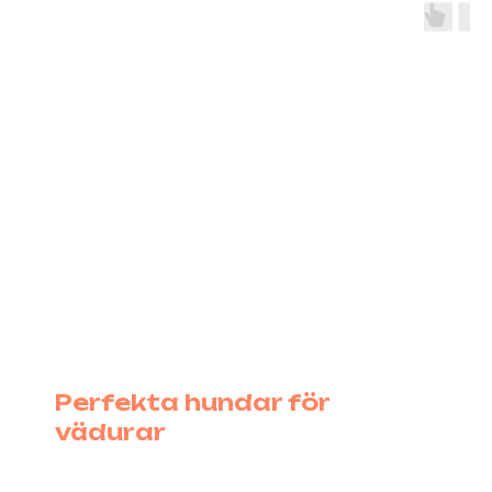
Perfekta hundar för
vädurar
En hund som inte bara är energisk och aktiv, utan
också kapabel att stötta i alla möjliga initiativ.