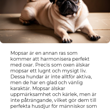
CHOW CHOW:
SJÄLVSTÄNDIGHET
OCH LOJALITET.
Chow Chow är en ras med en
särskild karaktär som kombinerar
självständighet och tillgivenhet.
Även om Chow Chow är ganska
självständiga, är de mycket lojala