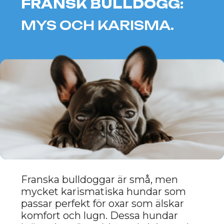
och kärlek till mys passar perfekt
med oxens karaktär, vilket gör dem
till utmärkta följeslagare för dem
som söker fred och harmoni i sitt
förhållande med sitt husdjur.
PEKINGESE:
GRACIÖSHET OCH
ARISTOKRATI.
Pekingeser är de verkliga kungliga
bland hundar, och deras
aristokratiska natur passar perfekt