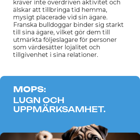
med oxens karaktär, som värdesätter
stil och elegans. Dessa hundar har
självständighet, men binder sig
djupt till sina ägare. Pekingeser
älskar lugn och komfort, och deras
lugna temperament kommer att
vara ett fantastiskt komplement till
oxens liv, som föredrar en fridfull
atmosfär.