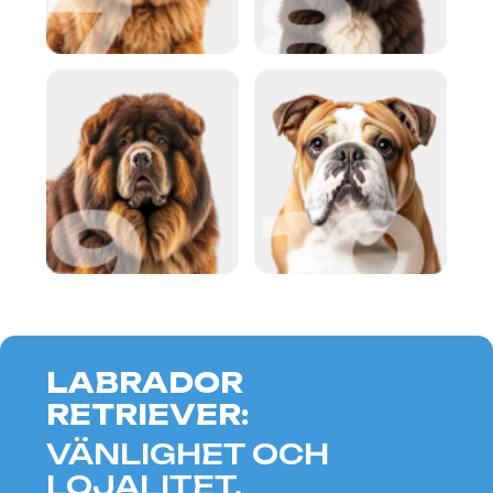
GOLDEN RETRIEVER:
LUGN OCH VÄNLIGHET.
Golden Retrievers, eller "goldens", är
hundar som påminner mycket om
labradorer i sin karaktär. De är
vänliga, tålmodiga och alltid lojala
mot sina ägare. Goldens älskar mys
och lugn, vilket gör dem till perfekta
följeslagare för oxen, som värdesätter
stabilitet. Dessa hundar anpassar sig
enkelt till alla livsförhållanden och
ger sina ägare enormt mycket kärlek
och värme.