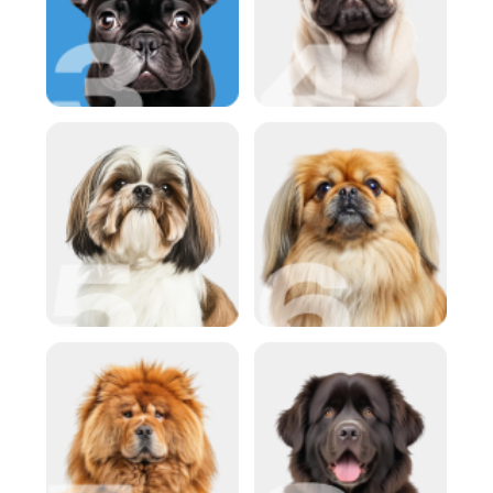
Labrador Retriever är en av de mest
vänliga och tålmodiga raserna, vilket
gör den perfekt för oxen. Dessa
hundar är otroligt lojala mot sina
ägare och kan skapa en atmosfär av
värme och mysighet i hemmet.
Labradore hjälper till att hantera
känslor och stress, är alltid redo att
stödja sin ägare och fyller hans liv
med glädje. Deras lugna och
tålmodiga natur harmoniserar
perfekt med oxens fridfulla karaktär.