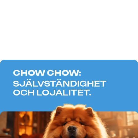
VAL AV HUND FÖR
OXAR —
Det är den som har ett lugnt,
balanserat temperament och kan ge
sin kärlek och omsorg. Raserna som
beskrivs i artikeln passar perfekt för
människor som strävar efter
harmoni och frid, och kan bli pålitliga
följeslagare som ger glädje och mys