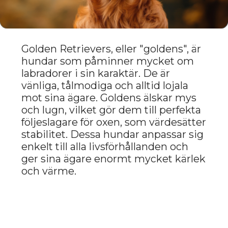
MOPS:
LUGN OCH
UPPMÄRKSAMHET.
Mopsar är en annan ras som
kommer att harmonisera perfekt
med oxar. Precis som oxen älskar
mopsar ett lugnt och mysigt liv.
Dessa hundar är inte alltför aktiva,
men de har en glad och vänlig
karaktär. Mopsar älskar
uppmärksamhet och kärlek, men är
inte påträngande, vilket gör dem till
perfekta husdjur för människor som