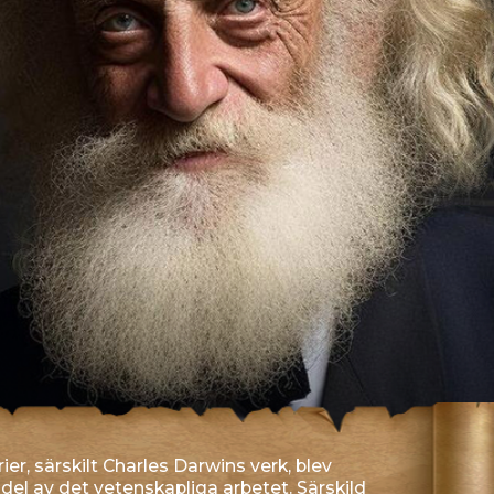
skilt Charles Darwins verk, blev
 det vetenskapliga arbetet. Särskild
ndar och katter, i syfte att
och beteendemönster.
OCH ANATOMI