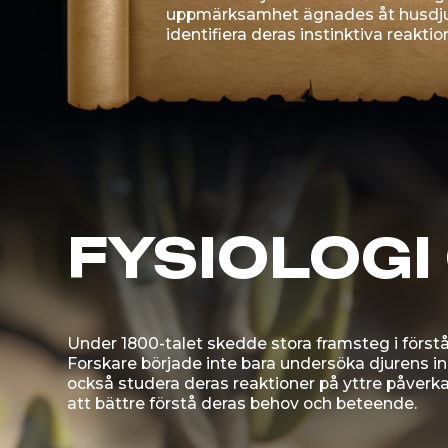
Under 1800-talet skedde stora framsteg i förståelsen a
Forskare började inte bara undersöka djurens inre up
också studera deras reaktioner på yttre påverkan, vilke
att bättre förstå deras behov och beteende.