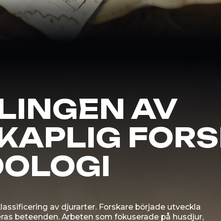
cering av djurarter. Forskare började utveckla
eteenden. Arbeten som fokuserade på husdjur,
lution, fick stor betydelse i detta