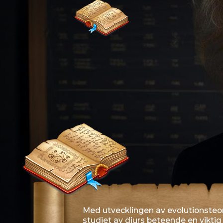
Med utvecklingen av evolutionsteorier, sär
studiet av djurs beteende en viktig del av
uppmärksamhet ägnades åt husdjur som hu
identifiera deras instinktiva reaktioner 
FYSIOLOGI 