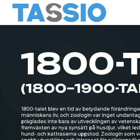
1800-T
(1800–1900-TALE
1800-talet blev en tid av betydande förändringar in
människans liv, och zoologin var inget undantag. Det
präglades inte bara av utvecklingen av vetenskaplig k
framväxten av nya synsätt på husdjur, vilket ledde till a
hund- och kattraserna uppstod. Zoologin som vetens
snabb utveckling, och intresset för sällskapsdjur ökad
deras status och roll i samhället.