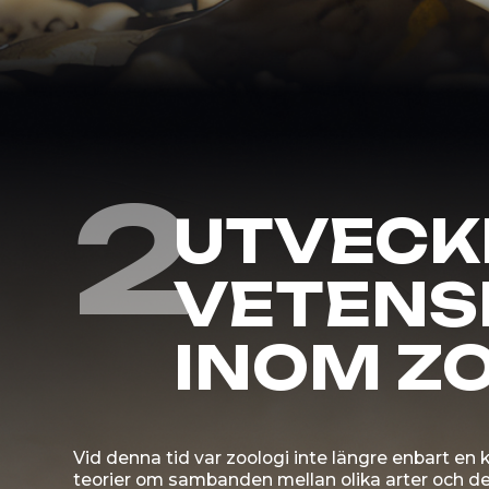
Vid denna tid var zoologi inte längre enbart en klassifi
teorier om sambanden mellan olika arter och deras b
särskilt deras förmåga till inlärning, anpassning och evo
sammanhang.