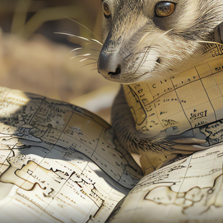
INGEN AV
APLIG FORSKN
LOGI