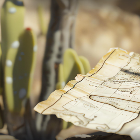
2
UTVECKL
VETENSK
INOM ZOO