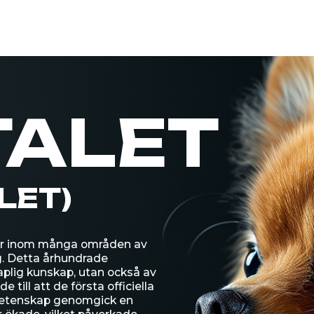
ALET
T)
om många områden av
ta århundrade
unskap, utan också av
tt de första officiella
kap genomgick en
e, vilket påverkade