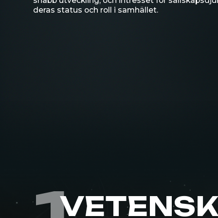
1
VETENSKAP
DJURENS 
ANATOMI