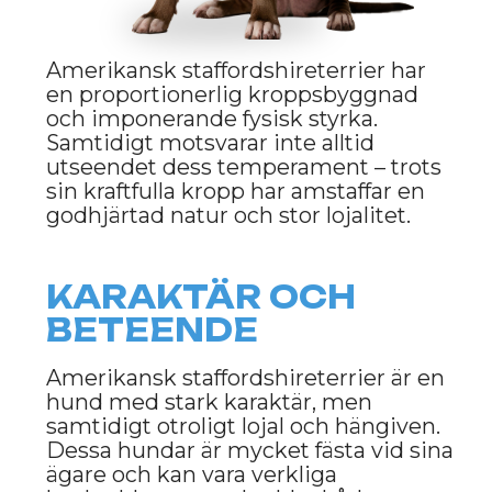
Skötsel av amerikansk
staffordshireterrier är inte särskilt
krävande. Pälsen är kort och slät och
behöver ingen speciell vård, men
regelbunden borstning är bra för att
hålla den frisk och minska överdriven
fällning. Det är också viktigt att hålla
koll på hudens tillstånd eftersom
amstaffar kan drabbas av allergier
eller hudsjukdomar.