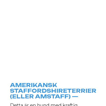
AMERIKANSK
STAFFORDSHIRETERRIER
(ELLER AMSTAFF) —
Detta är en hund med kraftig
kroppsbyggnad och ett modigt
utseende, känd för sin lojalitet och
trohet mot sina ägare. Dessa hundar
drar ofta till sig uppmärksamhet med
sin energi och sitt mod, och deras
temperament gör dem till utmärkta
beskyddare och trogna följeslagare.
Trots sitt rykte är den amerikanska
staffordshireterriern en mjuk, lojal
och kärleksfull hund som kan bli ett
fantastiskt husdjur med rätt
uppfostran och omsorg.
RASENS HISTORIA