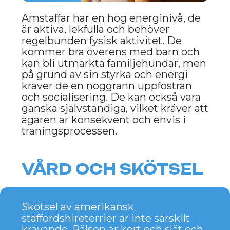
vakthundar som är redo att skydda
sin familj.
NACKDELAR
Behov av tidig socialisering
På grund av stark karaktär och
dominansbenägenhet kan de visa
aggression mot andra hundar om de
inte har blivit rätt socialiserade.