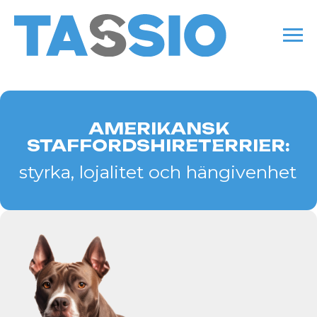
AMERIKANSK
STAFFORDSHIRETERRIER:
styrka, lojalitet och hängivenhet