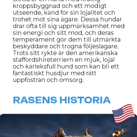
Den amerikanska
staffordshireterriern avlades fram i
USA på 1800-talet, ursprungligen som
en arbetshund som kombinerade
styrka och smidighet. Rasen
härstammar från gamla engelska
terrierhundar, såsom gammal
engelsk bulldogg och terrier. Dessa
hundar användes i strid mot vilda
djur, men med tiden började de avlas
som sällskapshundar och
familjehundar. Med tiden blev
amstaffar populära tack vare sitt
modiga utseende, sin lojalitet och
energi.
UTSEENDE