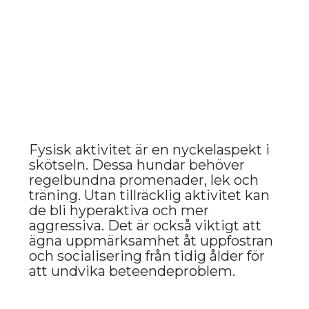
AMERIKANSK
STAFFORDSHIRETERRIER —
Det är en otroligt lojal och
trogen följeslagare som blir en
utmärkt vän för människor
som är beredda att lägga ner
tid på uppfostran och
socialisering. Dessa hundar
passar perfekt för aktiva
personer som kan ge dem
tillräckligt med fysisk aktivitet
och uppmärksamhet. Med rätt
inställning blir amstaffar
kärleksfulla, snälla och pålitliga