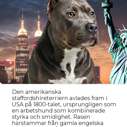
Amerikansk staffordshireterrier är en
kompakt hund med en muskulös,
atletisk kropp. Den breda
bröstkorgen och de starka benen
vittnar om stor styrka och uthållighet.
Amstaffens huvud är stort, med
markerade kindben och kraftig käke.
Ögonen är mörka och uttrycksfulla,
med en intelligent blick. Pälsen är
kort, slät och kan ha olika färger,
inklusive vitt, svart, rött och tigrerat.