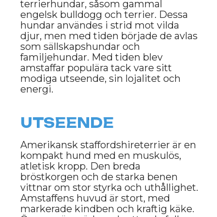
Amerikansk staffordshireterrier har
en proportionerlig kroppsbyggnad
och imponerande fysisk styrka.
Samtidigt motsvarar inte alltid
utseendet dess temperament – trots
sin kraftfulla kropp har amstaffar en
godhjärtad natur och stor lojalitet.
KARAKTÄR OCH
BETEENDE
Amerikansk staffordshireterrier är en
hund med stark karaktär, men
samtidigt otroligt lojal och hängiven.
Dessa hundar är mycket fästa vid sina
ägare och kan vara verkliga
beskyddare som skyddar både
familjen och hemmet. De är kända för
sitt mod, men med rätt uppfostran
blir de vänliga och kärleksfulla
sällskapshundar.