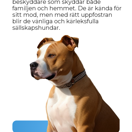
Fysisk aktivitet är en nyckelaspekt i
skötseln. Dessa hundar behöver
regelbundna promenader, lek och
träning. Utan tillräcklig aktivitet kan
de bli hyperaktiva och mer
aggressiva. Det är också viktigt att
ägna uppmärksamhet åt uppfostran
och socialisering från tidig ålder för
att undvika beteendeproblem.
FÖRDELAR OCH
NACKDELAR MED
RASEN
FÖRDELAR
Bra skyddsinstrinkter
Dessa hundar kan vara utmärkta