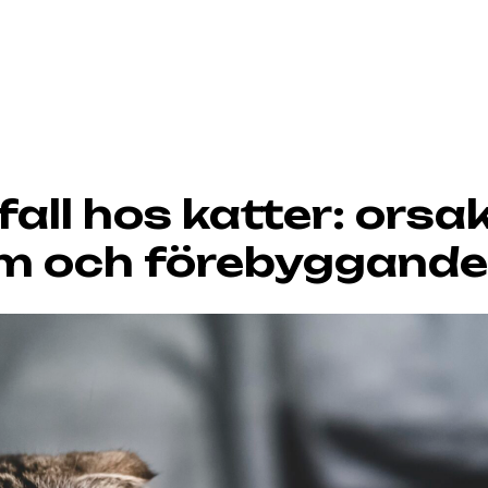
all hos katter: orsak
m och förebyggande