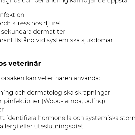
iagnos och behandling kan följande uppstå:
infektion
och stress hos djuret
 sekundära dermatiter
mäntillstånd vid systemiska sjukdomar
os veterinär
la orsaken kan veterinären använda:
ing och dermatologiska skrapningar
ampinfektioner (Wood-lampa, odling)
er
att identifiera hormonella och systemiska stör
allergi eller uteslutningsdiet