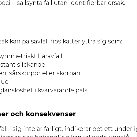
eci – sällsynta fall utan identifierbar orsak.
k kan pälsavfall hos katter yttra sig som:
 symmetriskt håravfall
stant slickande
n, sårskorpor eller skorpan
 hud
glanslöshet i kvarvarande päls
ner och konsekvenser
ll i sig inte är farligt, indikerar det ett under