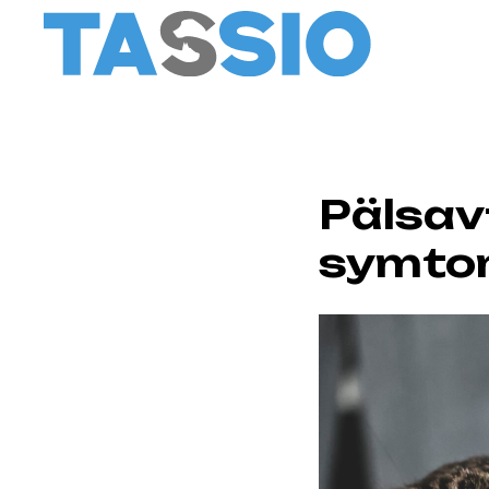
Pälsavf
symto