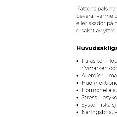
Kattens päls ha
bevarar värme o
eller skador på 
orsakat av yttre
Huvudsakliga 
Parasiter – lo
rivmärken och 
Allergier – ma
Hudinfektioner
Hormonella st
Stress – psyko
Systemiska sj
Näringsbrist –