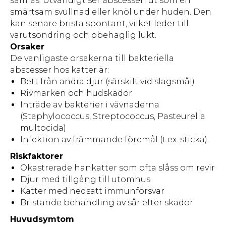
samlas. Utvändigt ser abscessen ut som en
smärtsam svullnad eller knöl under huden. Den
kan senare brista spontant, vilket leder till
varutsöndring och obehaglig lukt.
Orsaker
De vanligaste orsakerna till bakteriella
abscesser hos katter är:
Bett från andra djur (särskilt vid slagsmål)
Rivmärken och hudskador
Inträde av bakterier i vävnaderna
(Staphylococcus, Streptococcus, Pasteurella
multocida)
Infektion av främmande föremål (t.ex. sticka)
Riskfaktorer
Okastrerade hankatter som ofta slåss om revir
Djur med tillgång till utomhus
Katter med nedsatt immunförsvar
Bristande behandling av sår efter skador
Huvudsymtom